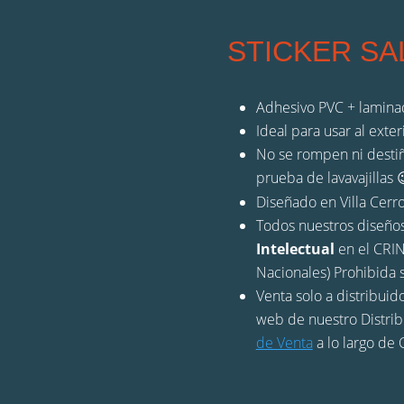
STICKER S
Adhesivo PVC + laminad
Ideal para usar al exter
No se rompen ni destiñe
prueba de lavavajillas
Diseñado en Villa Cerro
Todos nuestros diseño
Intelectual
en el CRIN
Nacionales) Prohibida s
Venta solo a distribuido
web de nuestro Distri
de Venta
a lo largo de C