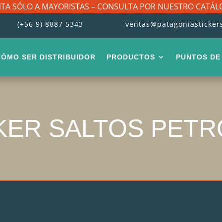
TA SÓLO A MAYORISTAS – CONSULTA POR NUESTRO CATÁ
(+56 9) 8887 5343
ventas@patagoniasticker
CÓMO SER DISTRIBUIDOR
PRODUCTOS
PUNTOS DE
KER SALTOS PET