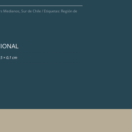
rs Medianos
,
Sur de Chile
Etiquetas:
Región de
CIONAL
,5 × 0,1 cm