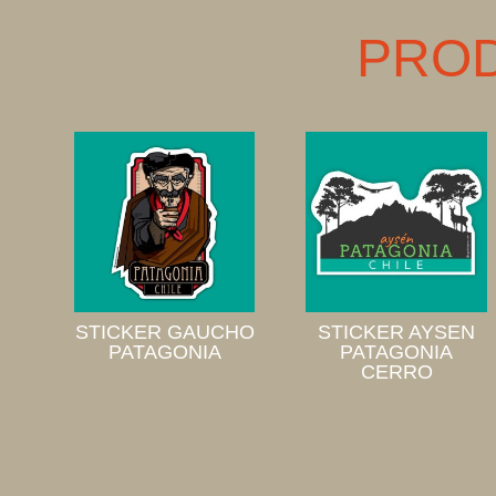
PRO
STICKER GAUCHO
STICKER AYSEN
PATAGONIA
PATAGONIA
CERRO