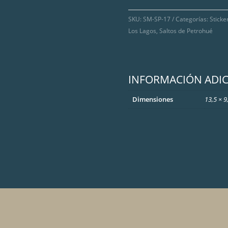
SKU:
SM-SP-17
Categorías:
Sticke
Los Lagos
,
Saltos de Petrohué
INFORMACIÓN ADI
Dimensiones
13,5 × 9