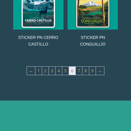
STICKER PN CERRO
STICKER PN
CASTILLO
CONGUILLÍO
←
1
2
3
4
5
6
7
8
9
→