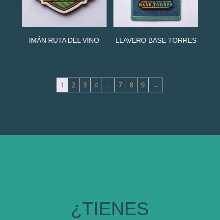
IMÁN RUTA DEL VINO
LLAVERO BASE TORRES
1
2
3
4
…
7
8
9
→
¿TIENES